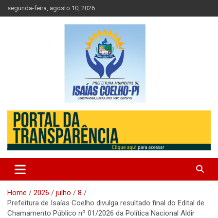
Skip
segunda-feira, agosto 10, 2026
to
content
Prefeitura de Isaias Coelho – Piauí – Brasil
Prefeitura Municipal de Isaias
Coelho
Home
2026
julho
8
Prefeitura de Isaías Coelho divulga resultado final do Edital de
Chamamento Público nº 01/2026 da Política Nacional Aldir