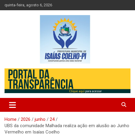
Skip
quinta-feira, agosto 6, 2026
to
content
Prefeitura de Isaias Coelho – Piauí – Brasil
Prefeitura Municipal de Isaias
Coelho
Home
2026
junho
24
UBS da comunidade Malhada realiza ação em alusão ao Junho
Vermelho em Isaías Coelho