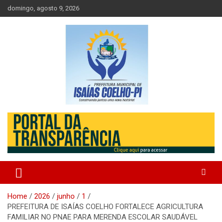
Skip
domingo, agosto 9, 2026
to
content
Prefeitura de Isaias Coelho – Piauí – Brasil
Prefeitura Municipal de Isaias
Coelho
Home
2026
junho
1
PREFEITURA DE ISAÍAS COELHO FORTALECE AGRICULTURA
FAMILIAR NO PNAE PARA MERENDA ESCOLAR SAUDÁVEL