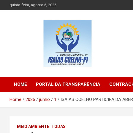
Skip
quinta-feira, agosto 6, 2026
to
content
Prefeitura de Isaias Coelho – Piauí – Brasil
Prefeitura Municipal d
HOME
PORTAL DA TRANSPARÊNCIA
CONTRACH
Isaias Coelho
Home
2026
junho
1
ISAÍAS COELHO PARTICIPA DA ABE
MEIO AMBIENTE
TODAS