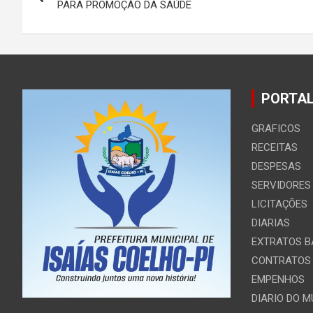
de
PARA PROMOÇÃO DA SAÚDE
Post
PORTAL
GRAFICOS
RECEITAS
DESPESAS
SERVIDORES
LICITAÇÕES
DIARIAS
EXTRATOS B
CONTRATOS
EMPENHOS
DIARIO DO M