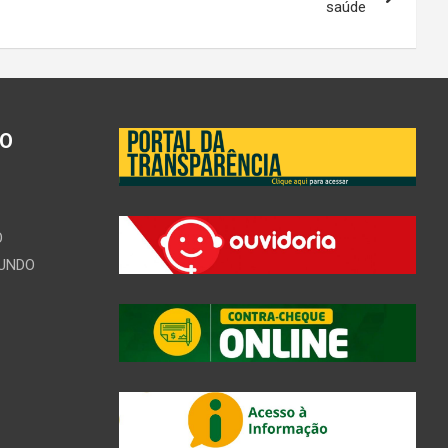
saúde
ÃO
O
MUNDO