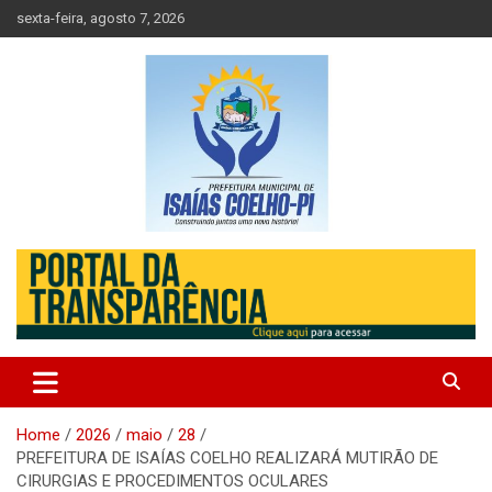
Skip
sexta-feira, agosto 7, 2026
to
content
Prefeitura de Isaias Coelho – Piauí – Brasil
Prefeitura Municipal de Isaias
Coelho
Home
2026
maio
28
PREFEITURA DE ISAÍAS COELHO REALIZARÁ MUTIRÃO DE
CIRURGIAS E PROCEDIMENTOS OCULARES