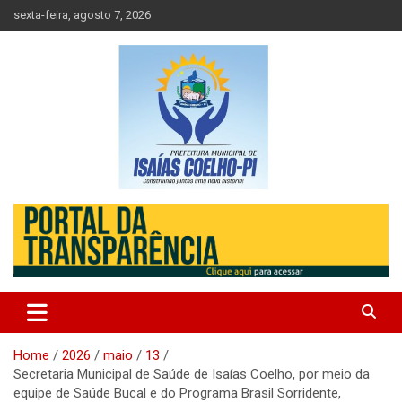
Skip
sexta-feira, agosto 7, 2026
to
content
Prefeitura de Isaias Coelho – Piauí – Brasil
Prefeitura Municipal de Isaias
Coelho
Home
2026
maio
13
Secretaria Municipal de Saúde de Isaías Coelho, por meio da
equipe de Saúde Bucal e do Programa Brasil Sorridente,