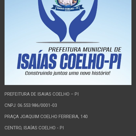
PREFEITURA DE ISAIAS COELHO – PI
CNPJ: 06.553.986/0001-03
PRAÇA JOAQUIM COELHO FERREIRA, 140
CENTRO, ISAÍAS COELHO - PI