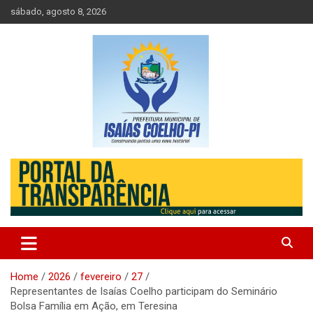
Skip
sábado, agosto 8, 2026
to
content
Prefeitura de Isaias Coelho – Piauí – Brasil
Prefeitura Municipal de Isaias
Coelho
Home
2026
fevereiro
27
Representantes de Isaías Coelho participam do Seminário
Bolsa Família em Ação, em Teresina