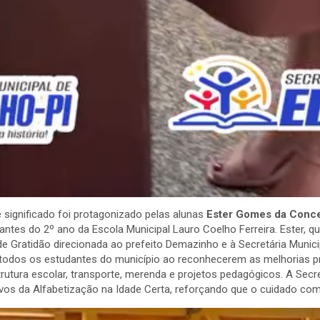
ignificado foi protagonizado pelas alunas
Ester Gomes da Conce
ntes do 2º ano da Escola Municipal Lauro Coelho Ferreira. Ester, 
de Gratidão direcionada ao prefeito Demazinho e à Secretária Munic
m todos os estudantes do município ao reconhecerem as melhorias pr
trutura escolar, transporte, merenda e projetos pedagógicos. A S
os da Alfabetização na Idade Certa, reforçando que o cuidado com 