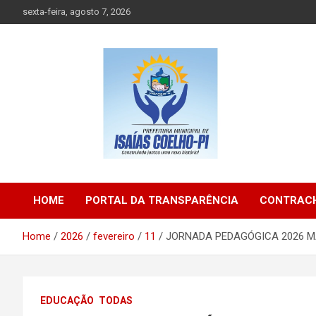
Skip
sexta-feira, agosto 7, 2026
to
content
Prefeitura de Isaias Coelho – Piauí – Brasil
Prefeitura Municipal d
HOME
PORTAL DA TRANSPARÊNCIA
CONTRACH
Isaias Coelho
Home
2026
fevereiro
11
JORNADA PEDAGÓGICA 2026 M
EDUCAÇÃO
TODAS