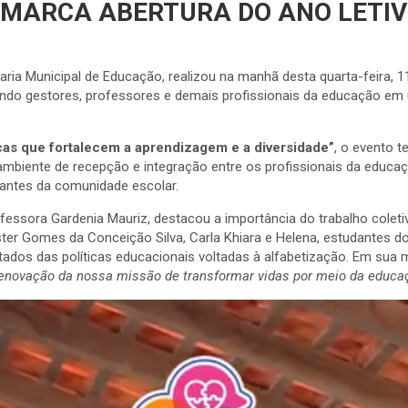
MARCA ABERTURA DO ANO LETIV
ria Municipal de Educação, realizou na manhã desta quarta-feira, 11 
indo gestores, professores e demais profissionais da educação e
cas que fortalecem a aprendizagem e a diversidade”
, o evento t
mbiente de recepção e integração entre os profissionais da educa
tantes da comunidade escolar.
rofessora Gardenia Mauriz, destacou a importância do trabalho cole
ter Gomes da Conceição Silva, Carla Khiara e Helena, estudantes do 
tados das políticas educacionais voltadas à alfabetização. Em sua 
 renovação da nossa missão de transformar vidas por meio da educa