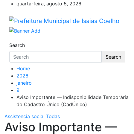
Skip
quarta-feira, agosto 5, 2026
to
content
Prefeitura Municipal de Isa
Prefeitura de Isaias Coelho – Piauí – Brasil
Search
Search
Home
2026
janeiro
9
Aviso Importante — Indisponibilidade Temporária
do Cadastro Único (CadÚnico)
Assistencia social
Todas
Aviso Importante —