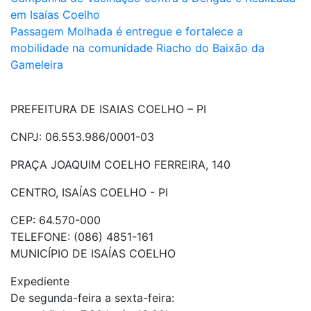
Navegação
em Isaías Coelho
de
Passagem Molhada é entregue e fortalece a
Post
mobilidade na comunidade Riacho do Baixão da
Gameleira
PREFEITURA DE ISAIAS COELHO – PI
CNPJ: 06.553.986/0001-03
PRAÇA JOAQUIM COELHO FERREIRA, 140
CENTRO, ISAÍAS COELHO - PI
CEP: 64.570-000
TELEFONE: (086) 4851-161
MUNICÍPIO DE ISAÍAS COELHO
Expediente
De segunda-feira a sexta-feira: