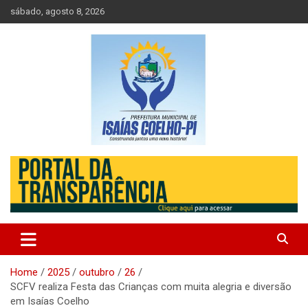
Skip
sábado, agosto 8, 2026
to
content
Prefeitura de Isaias Coelho – Piauí – Brasil
Prefeitura Municipal de Isaias
Coelho
Home
2025
outubro
26
SCFV realiza Festa das Crianças com muita alegria e diversão
em Isaías Coelho