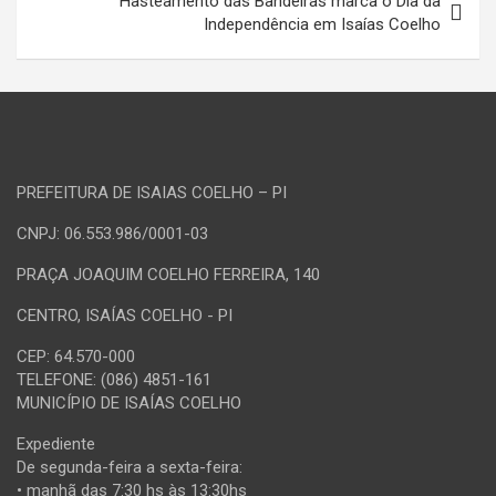
Hasteamento das Bandeiras marca o Dia da
Independência em Isaías Coelho
PREFEITURA DE ISAIAS COELHO – PI
CNPJ: 06.553.986/0001-03
PRAÇA JOAQUIM COELHO FERREIRA, 140
CENTRO, ISAÍAS COELHO - PI
CEP: 64.570-000
TELEFONE: (086) 4851-161
MUNICÍPIO DE ISAÍAS COELHO
Expediente
De segunda-feira a sexta-feira:
• manhã das 7:30 hs às 13:30hs