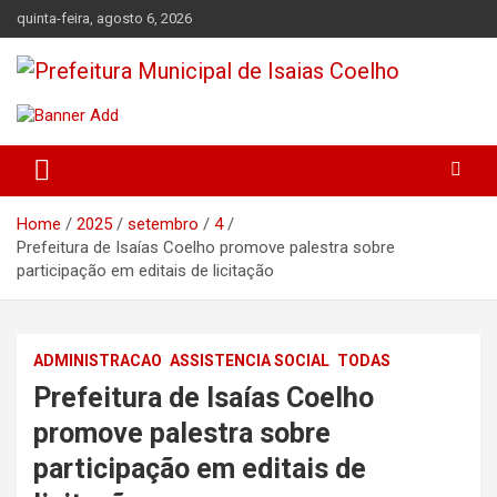
Skip
quinta-feira, agosto 6, 2026
to
content
Prefeitura de Isaias Coelho – Piauí – Brasil
Prefeitura Municipal de Isaias
Coelho
Home
2025
setembro
4
Prefeitura de Isaías Coelho promove palestra sobre
participação em editais de licitação
ADMINISTRACAO
ASSISTENCIA SOCIAL
TODAS
Prefeitura de Isaías Coelho
promove palestra sobre
participação em editais de