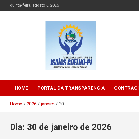
Skip
quinta-feira, agosto 6, 2026
to
content
Prefeitura de Isaias Coelho – Piauí – Brasil
Prefeitura Municipal d
HOME
PORTAL DA TRANSPARÊNCIA
CONTRACH
Isaias Coelho
Home
2026
janeiro
30
Dia:
30 de janeiro de 2026