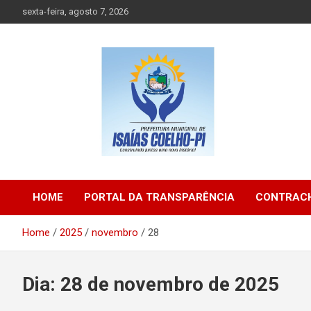
Skip
sexta-feira, agosto 7, 2026
to
content
Prefeitura de Isaias Coelho – Piauí – Brasil
Prefeitura Municipal d
HOME
PORTAL DA TRANSPARÊNCIA
CONTRACH
Isaias Coelho
Home
2025
novembro
28
Dia:
28 de novembro de 2025